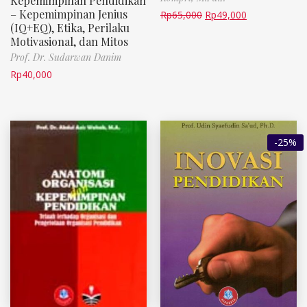
Kepemimpinan Pendidikan
– Kepemimpinan Jenius
Rp
65,000
Rp
49,000
(IQ+EQ), Etika, Perilaku
Motivasional, dan Mitos
Prof. Dr. Sudarwan Danim
Rp
40,000
-25%