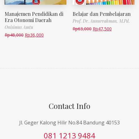
Manajemen Pendidikan di
Belajar dan Pembelajaran
Era Otonomi Daerah
Prof. Dr. Aunurrahman, M.Pd.
Onisimus Amtu
Rp
63,000
Rp
47,500
Rp
48,000
Rp
36,000
Contact Info
Jl. Geger Kalong Hilir No.84 Bandung 40153
081 1213 9484