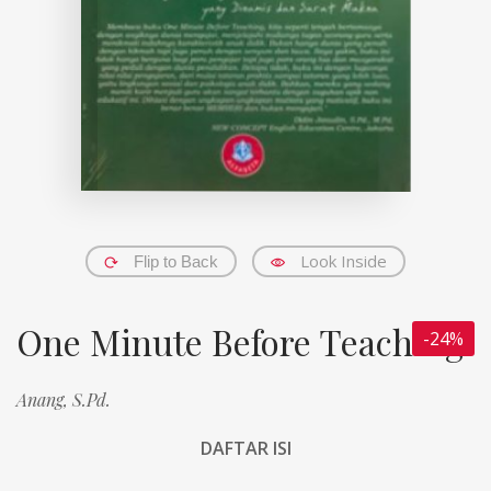
Look Inside
Flip to Back
One Minute Before Teaching
-24%
Anang, S.Pd.
DAFTAR ISI