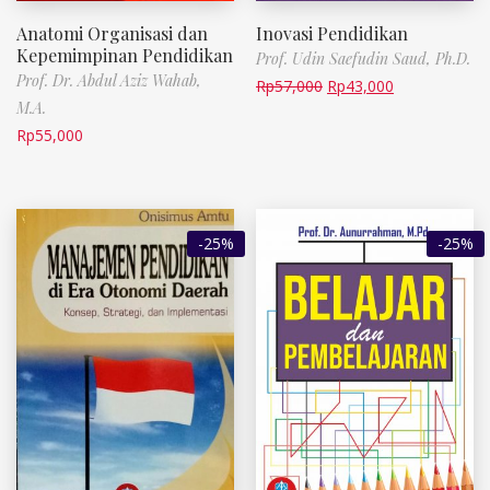
Anatomi Organisasi dan
Inovasi Pendidikan
Kepemimpinan Pendidikan
Prof. Udin Saefudin Saud, Ph.D.
Prof. Dr. Abdul Aziz Wahab,
Rp
57,000
Rp
43,000
M.A.
Rp
55,000
-25%
-25%