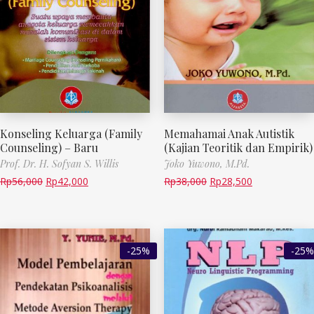
Konseling Keluarga (Family
Memahamai Anak Autistik
Counseling) – Baru
(Kajian Teoritik dan Empirik)
Prof. Dr. H. Sofyan S. Willis
Joko Yuwono, M.Pd.
Rp
56,000
Rp
42,000
Rp
38,000
Rp
28,500
-25%
-25%