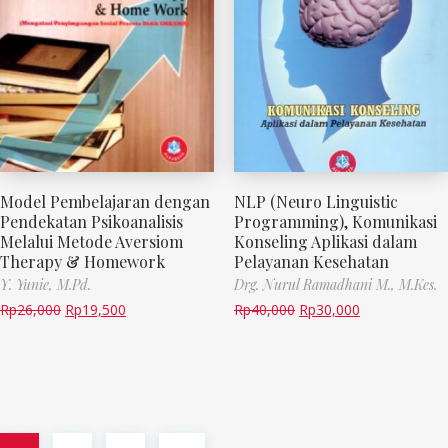
Model Pembelajaran dengan
NLP (Neuro Linguistic
Pendekatan Psikoanalisis
Programming), Komunikasi
Melalui Metode Aversiom
Konseling Aplikasi dalam
Therapy & Homework
Pelayanan Kesehatan
Y. Yunie, M.Pd.
Drg. Nurul Ramadhani M., M.Kes.
Rp
26,000
Rp
19,500
Rp
40,000
Rp
30,000