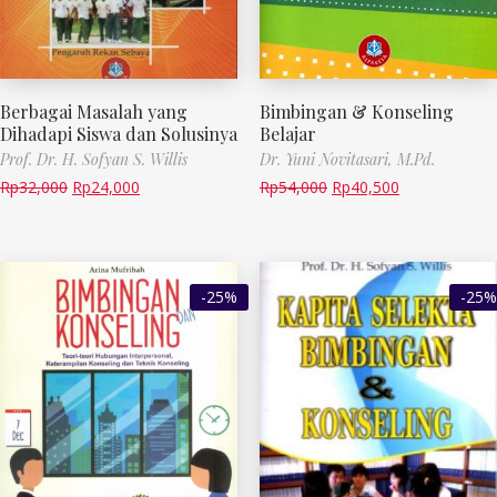
Berbagai Masalah yang
Bimbingan & Konseling
Dihadapi Siswa dan Solusinya
Belajar
Prof. Dr. H. Sofyan S. Willis
Dr. Yuni Novitasari, M.Pd.
Rp
32,000
Rp
24,000
Rp
54,000
Rp
40,500
-25%
-25%