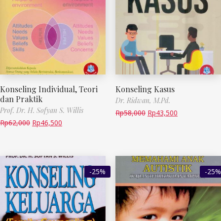
Konseling Individual, Teori
Konseling Kasus
dan Praktik
Dr. Ridwan, M.Pd.
Prof. Dr. H. Sofyan S. Willis
Rp
58,000
Rp
43,500
Rp
62,000
Rp
46,500
-25%
-25%