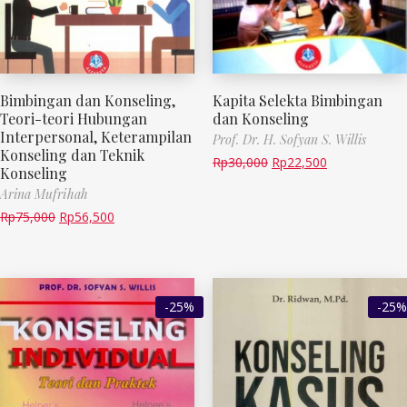
Bimbingan dan Konseling,
Kapita Selekta Bimbingan
Teori-teori Hubungan
dan Konseling
Interpersonal, Keterampilan
Prof. Dr. H. Sofyan S. Willis
Konseling dan Teknik
Rp
30,000
Rp
22,500
Konseling
Arina Mufrihah
Rp
75,000
Rp
56,500
-25%
-25%