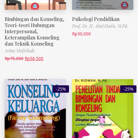
Bimbingan dan Konseling,
Psikologi Pendidikan
Teori-teori Hubungan
Prof. Dr. H. Abul Hadis, M.Pd.
Interpersonal,
Rp
30,000
Keterampilan Konseling
dan Teknik Konseling
Arina Mufrihah
Rp
75,000
Rp
56,500
-25%
-25%