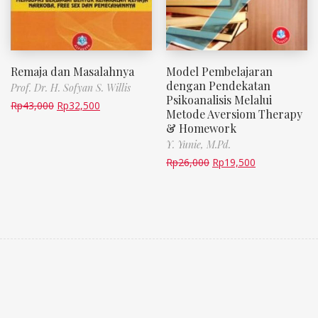
Remaja dan Masalahnya
Model Pembelajaran
dengan Pendekatan
Prof. Dr. H. Sofyan S. Willis
Psikoanalisis Melalui
Rp
43,000
Rp
32,500
Metode Aversiom Therapy
& Homework
Y. Yunie, M.Pd.
Rp
26,000
Rp
19,500