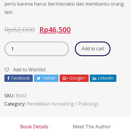
perlu karena harus berinteraksi dan membantu orang
lain.
Rp
62,000
Rp
46,500
Add to cart
Add to Wishlist
Facebook
Twitter
Google+
LinkedIn
SKU:
Bk02
Category:
Pendidikan Konseling / Psikologi
Book Details
Meet The Author