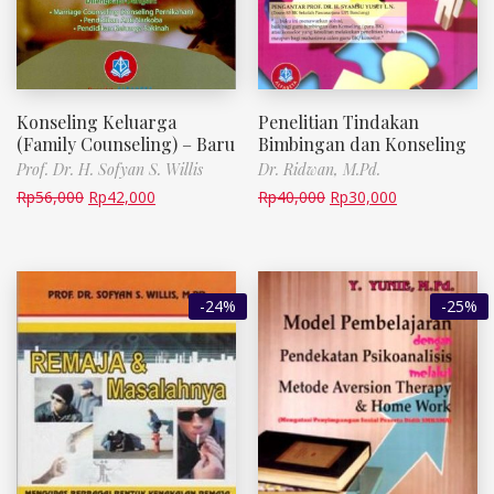
Konseling Keluarga
Penelitian Tindakan
(Family Counseling) – Baru
Bimbingan dan Konseling
Prof. Dr. H. Sofyan S. Willis
Dr. Ridwan, M.Pd.
Rp
56,000
Rp
42,000
Rp
40,000
Rp
30,000
-24%
-25%