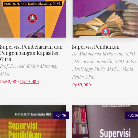
Supervisi Pembelajaran dan
Supervisi Pendidikan
Pengembangan Kapasitas
Dr. Muhammad Kristiawan, M.PD.
Guru
, Dr. Yuyun Yuniarsih, S.PD.,M.PD.
Prof. Dr. Abd. Kadim Masaong,
, Dr.Happy Fitria, M.PD. , Nonla
M.Pd.
Refika S.Pd.
Rp
82,000
Rp
57,400
Rp
35,000
-51%
-35%