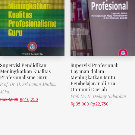
Supervisi Pendidikan
Supervisi Profesional:
Meningkatkan Kualitas
Layanan dalam
Profesionalisme Guru
Meningkatkan Mutu
Pembelajaran di Era
Prof. Dr. H. Sri Banun Muslim,
Otonomi Daerah
M.Pd.
Prof. Dr. H. Dadang Suhardan
Rp
33,000
Rp
16,250
Rp
35,000
Rp
22,750