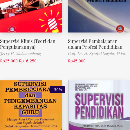
Supervisi Klinis (Teori dan
Supervisi Pembelajaran
Pengukurannya)
dalam Profesi Pendidikan
Jerry H. Makawimbang
Prof. Dr. H. Syaiful Sagala, M.Pd.
Rp
25,000
Rp
16,250
Rp
45,000
-30%