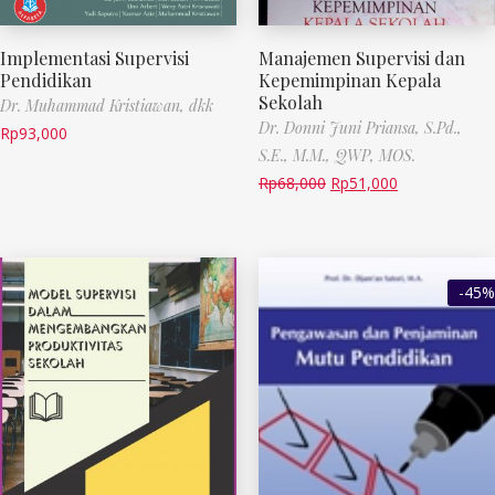
Implementasi Supervisi
Manajemen Supervisi dan
Pendidikan
Kepemimpinan Kepala
Sekolah
Dr. Muhammad Kristiawan, dkk
Dr. Donni Juni Priansa, S.Pd.,
Rp
93,000
S.E., M.M., QWP, MOS.
Rp
68,000
Rp
51,000
-45%