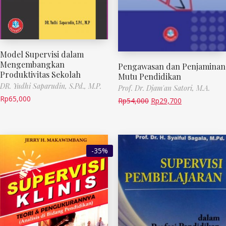
Model Supervisi dalam
Mengembangkan
Pengawasan dan Penjaminan
Produktivitas Sekolah
Mutu Pendidikan
DR. Yudhi Saparudin, S.Pd., M.P.
Prof. Dr. Djam'an Satori, M.A.
Rp
65,000
Rp
54,000
Rp
29,700
-35%