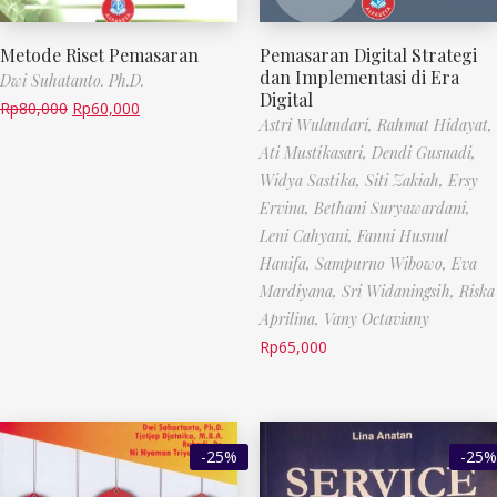
Metode Riset Pemasaran
Pemasaran Digital Strategi
dan Implementasi di Era
Dwi Suhatanto. Ph.D.
Digital
Rp
80,000
Rp
60,000
Astri Wulandari, Rahmat Hidayat,
Ati Mustikasari, Dendi Gusnadi,
Widya Sastika, Siti Zakiah,
Ersy
Ervina, Bethani Suryawardani,
Leni Cahyani, Fanni Husnul
Hanifa, Sampurno Wibowo,
Eva
Mardiyana, Sri Widaningsih, Riska
Aprilina, Vany Octaviany
Rp
65,000
-25%
-25%