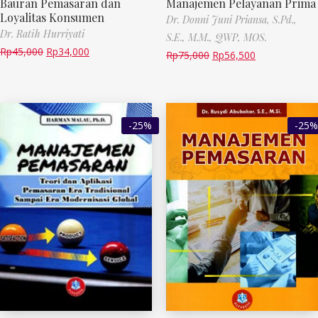
Bauran Pemasaran dan
Manajemen Pelayanan Prima
Loyalitas Konsumen
Dr. Donni Juni Priansa, S.Pd.,
Dr. Ratih Hurriyati
S.E., M.M., QWP, MOS.
Rp
45,000
Rp
34,000
Rp
75,000
Rp
56,500
-25%
-25%