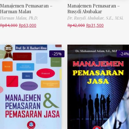
Manajemen Pemasaran –
Manajemen Pemasaran –
Harman Malau
Rusydi Abubakar
Harman Malau, Ph.D.
Dr. Rusydi Abubakar, S.E., M.Si.
Rp
84,000
Rp
63,000
Rp
42,000
Rp
31,500
-25%
-24%