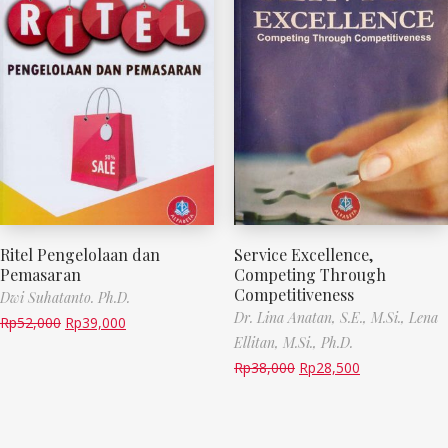
Ritel Pengelolaan dan
Service Excellence,
Pemasaran
Competing Through
Competitiveness
Dwi Suhatanto. Ph.D.
Dr. Lina Anatan, S.E., M.Si.,
Lena
Rp
52,000
Rp
39,000
Ellitan, M.Si., Ph.D.
Rp
38,000
Rp
28,500