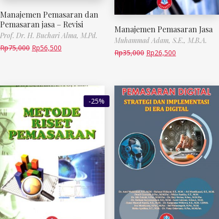
Manajemen Pemasaran dan
Pemasaran jasa – Revisi
Manajemen Pemasaran Jasa
Prof. Dr. H. Buchari Alma, M.Pd.
Muhammad Adam, S.E., M.B.A.
Rp
75,000
Rp
56,500
Rp
35,000
Rp
26,500
-25%