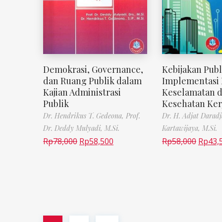
Demokrasi, Governance,
Kebijakan Publ
dan Ruang Publik dalam
Implementasi 
Kajian Administrasi
Keselamatan 
Publik
Kesehatan Kerj
Dr. Hendrikus T. Gedeona,
Prof.
Dr. H. Adjat Daradj
Dr. Deddy Mulyadi, M.Si.
Kartawijaya, M.Si.
Rp
78,000
Rp
58,500
Rp
58,000
Rp
43,