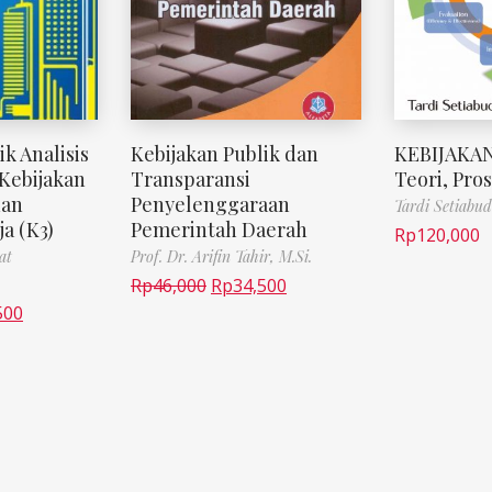
ik Analisis
Kebijakan Publik dan
KEBIJAKAN
Kebijakan
Transparansi
Teori, Pros
dan
Penyelenggaraan
Tardi Setiabud
a (K3)
Pemerintah Daerah
Rp
120,000
at
Prof. Dr. Arifin Tahir, M.Si.
Rp
46,000
Rp
34,500
500