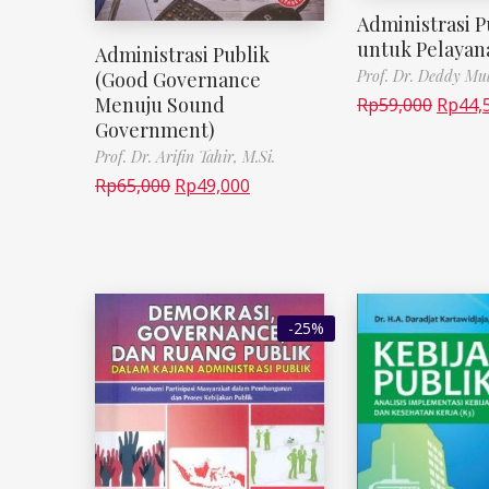
Administrasi P
untuk Pelayan
Administrasi Publik
Prof. Dr. Deddy Mul
(Good Governance
Menuju Sound
Rp
59,000
Rp
44,
Government)
Prof. Dr. Arifin Tahir, M.Si.
Rp
65,000
Rp
49,000
-25%