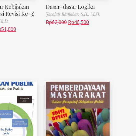
r Kebijakan
Dasar-dasar Logika
si Revisi Ke-3)
Jacobus Ranjabar, S.H., M.Si.
Ph.D.
Rp
62,000
Rp
46,500
p
51,000