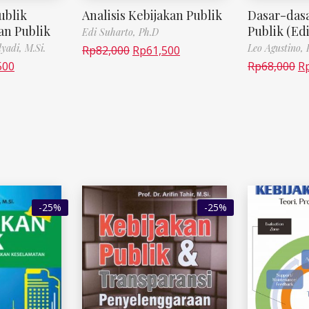
ublik
Analisis Kebijakan Publik
Dasar-dasa
an Publik
Publik (Edi
Edi Suharto, Ph.D
yadi, M.Si.
Leo Agustino, 
Rp
82,000
Rp
61,500
500
Rp
68,000
R
-25%
-25%