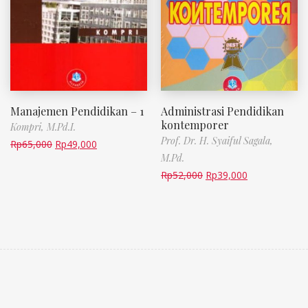
Manajemen Pendidikan – 1
Administrasi Pendidikan
kontemporer
Kompri, M.Pd.I.
Prof. Dr. H. Syaiful Sagala,
Rp
65,000
Rp
49,000
M.Pd.
Rp
52,000
Rp
39,000