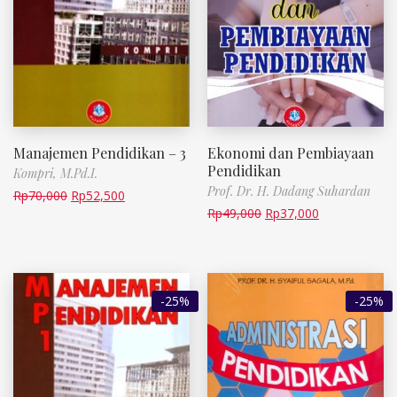
Manajemen Pendidikan – 3
Ekonomi dan Pembiayaan
Pendidikan
Kompri, M.Pd.I.
Prof. Dr. H. Dadang Suhardan
Rp
70,000
Rp
52,500
Rp
49,000
Rp
37,000
-25%
-25%