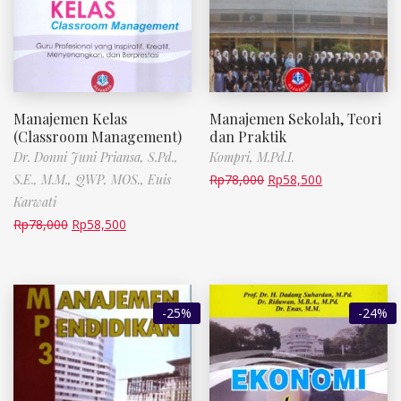
Manajemen Kelas
Manajemen Sekolah, Teori
(Classroom Management)
dan Praktik
Dr. Donni Juni Priansa, S.Pd.,
Kompri, M.Pd.I.
S.E., M.M., QWP, MOS.,
Euis
Rp
78,000
Rp
58,500
Karwati
Rp
78,000
Rp
58,500
-25%
-24%