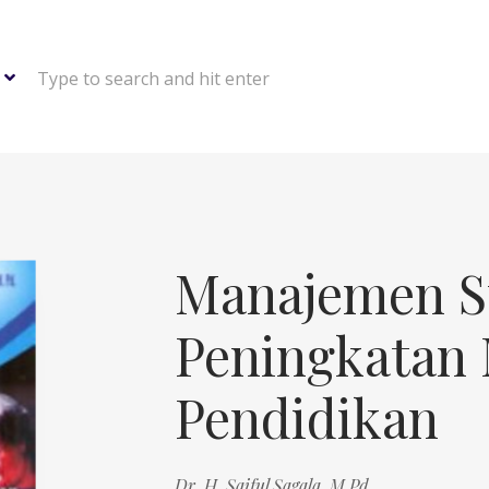
Type to search and hit enter
Manajemen S
Peningkatan
Pendidikan
Dr. H. Saiful Sagala, M.Pd.