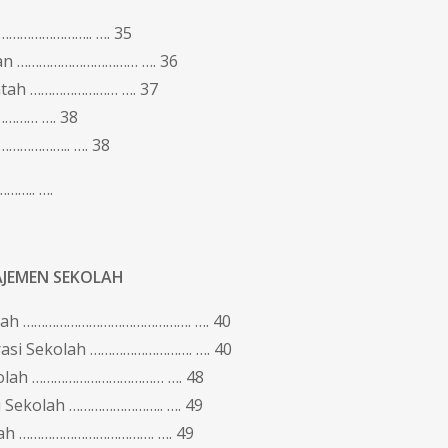
………………….. …. 35
ikan …………………………… …. 36
intah …………………… …. 37
……… …. 38
……………….. …. 38
…….. ….
AJEMEN SEKOLAH
kolah ………………………………………. …. 40
rasi Sekolah ………………………. …. 40
kolah ……………………………… …. 48
i Sekolah …………………….. …. 49
ah ………………………………. …. 49