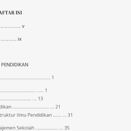
AFTAR ISI
………….. v
………. ix
 PENDIDIKAN
m ……………………………………………. 1
…………………………………… …… 1
……………………………… …. 13
didikan ……………………………. …. 21
ruktur Ilmu Pendidikan …….. …. 31
najemen Sekolah ………………… …. 35