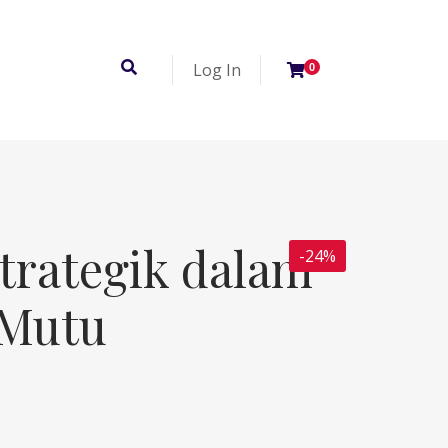
Log In
0
trategik dalam
-24%
 Mutu