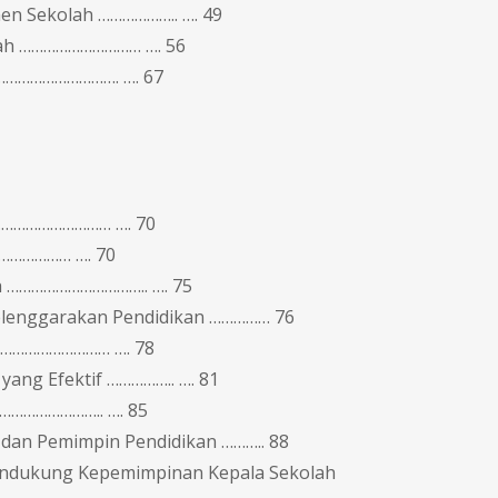
men Sekolah ……………….. …. 49
lah ………………………… …. 56
…………………………. …. 67
………………………… …. 70
……………… …. 70
h …………………………….. …. 75
elenggarakan Pendidikan …………… 76
…………………………… …. 78
 yang Efektif …………….. …. 81
…………………….. …. 85
 dan Pemimpin Pendidikan ……….. 88
Pendukung Kepemimpinan Kepala Sekolah