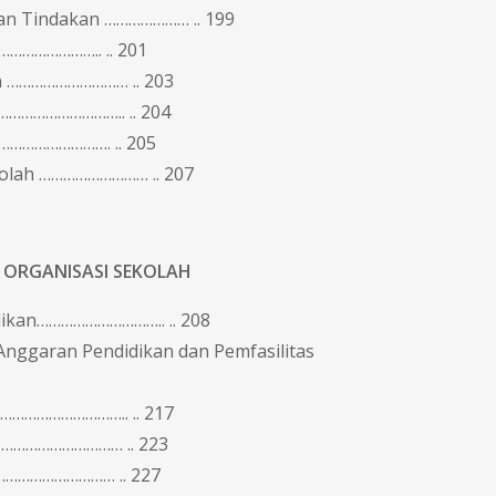
ian Tindakan ………………… .. 199
…………………….. .. 201
n ………………………… .. 203
……………………….. .. 204
…………………………. .. 205
kolah ……………………… .. 207
 ORGANISASI SEKOLAH
ikan………………………….. .. 208
nggaran Pendidikan dan Pemfasilitas
………………………….. .. 217
…………………………… .. 223
……………………… .. 227