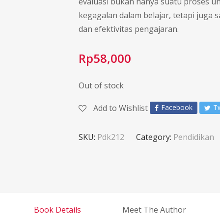
evaluasi bukan hanya suatu proses un
kegagalan dalam belajar, tetapi juga 
dan efektivitas pengajaran.
Rp
58,000
Out of stock
Add to Wishlist
Facebook
Tw
SKU:
Pdk212
Category:
Pendidikan
Book Details
Meet The Author