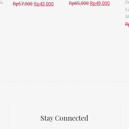
la,
Dr
Rp
65,000
Rp
49,000
Rp
57,000
Rp
43,000
S.
M
R
Stay Connected