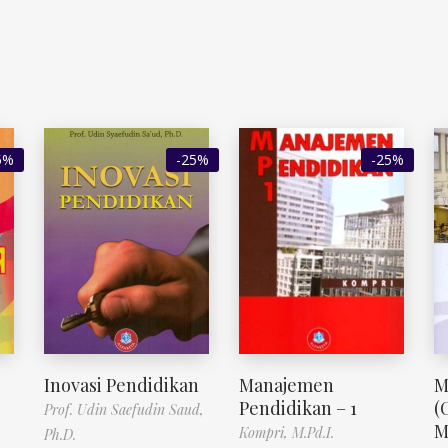
5%
-25%
-25%
Inovasi Pendidikan
Manajemen
M
Pendidikan – 1
(
Prof. Udin Saefudin Saud,
M
Kompri, M.Pd.I.
Ph.D.