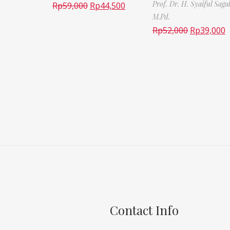
Prof. Dr. H. Syaiful Saga
Rp
59,000
Rp
44,500
M.Pd.
Rp
52,000
Rp
39,000
Contact Info