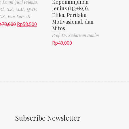
Kepemimpinan
. Donni Juni Priansa,
Jenius (IQ+EQ),
Pd., S.E., M.M., QWP,
Etika, Perilaku
OS.,
Euis Karwati
Motivasional, dan
p
78,000
Rp
58,500
Mitos
Prof. Dr. Sudarwan Danim
Rp
40,000
Subscribe Newsletter