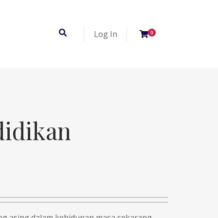
Log In
0
didikan
ang asing dalam kehidupan masa sekarang,