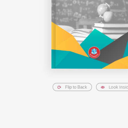
Look Insi
Flip to Back