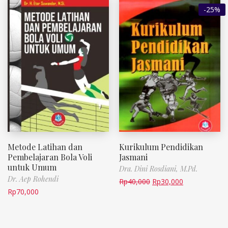
-25%
Metode Latihan dan
Kurikulum Pendidikan
Pembelajaran Bola Voli
Jasmani
untuk Umum
Dra. Dini Rosdiani, M.Pd.
Dr. Aep Rohendi
Rp
40,000
Rp
30,000
Rp
70,000