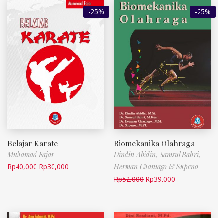
-25%
-25%
Belajar Karate
Biomekanika Olahraga
Muhamad Fajar
Dindin Abidin, Samsul Bahri,
Rp
40,000
Rp
30,000
Herman Chaniago & Supeno
Rp
52,000
Rp
39,000