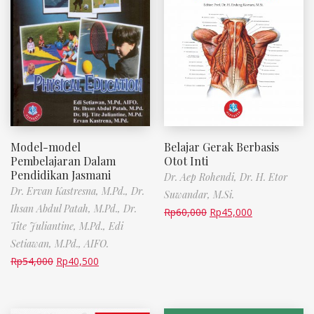
Model-model
Belajar Gerak Berbasis
Pembelajaran Dalam
Otot Inti
Pendidikan Jasmani
Dr. Aep Rohendi,
Dr. H. Etor
Dr. Ervan Kastresna, M.Pd.,
Dr.
Suwandar, M.Si.
Ihsan Abdul Patah, M.Pd.,
Dr.
Rp
60,000
Rp
45,000
Tite Juliantine, M.Pd.,
Edi
Setiawan, M.Pd., AIFO.
Rp
54,000
Rp
40,500