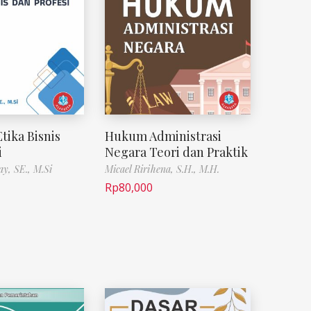
tika Bisnis
Hukum Administrasi
i
Negara Teori dan Praktik
ay, SE., M.Si
Micael Ririhena, S.H., M.H.
Rp
80,000