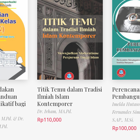
ndakan
Titik Temu dalam Tradisi
Perencana
Panduan
Ilmiah Islam
Pembangu
ikatif bagi
Kontemporer
Imelda Hutaso
Dr. Irham, MA.Pd.
Fernandes Sim
 M.Pd. & Dr.
Rp
110,000
S.AP., M.Si.
.Pd.
Rp
100,000