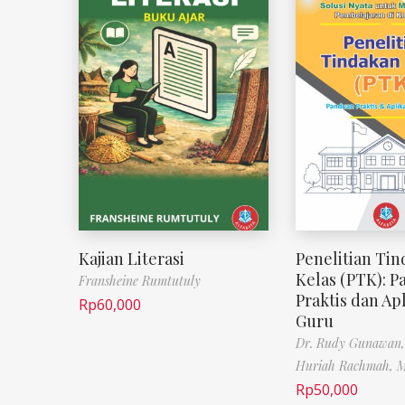
Kajian Literasi
Penelitian Ti
Kelas (PTK): 
Fransheine Rumtutuly
Praktis dan Apl
Rp
60,000
Guru
Dr. Rudy Gunawan,
Huriah Rachmah, M
Rp
50,000