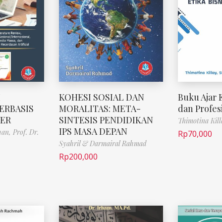
I
KOHESI SOSIAL DAN
Buku Ajar E
ERBASIS
MORALITAS: META-
dan Profes
ER
SINTESIS PENDIDIKAN
Thimotina Kill
IPS MASA DEPAN
han,
Prof. Dr.
Rp
70,000
Syahril & Darmairal Rahmad
Rp
200,000