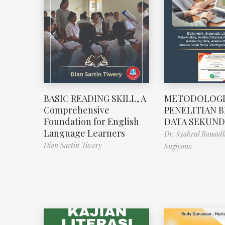
BASIC READING SKILL, A
METODOLOG
Comprehensive
PENELITIAN B
Foundation for English
DATA SEKUND
Language Learners
Dr. Syahrul Ramad
Dian Sartin Tiwery
Sugiyono