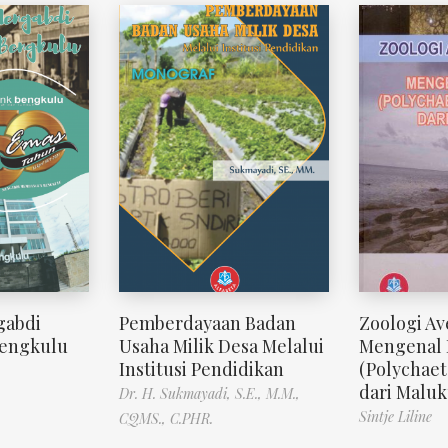
gabdi
Pemberdayaan Badan
Zoologi Av
engkulu
Usaha Milik Desa Melalui
Mengenal 
Institusi Pendidikan
(Polychaet
dari Malu
Dr. H. Sukmayadi, S.E., M.M.,
Sintje Liline
CQMS., C.PHR.