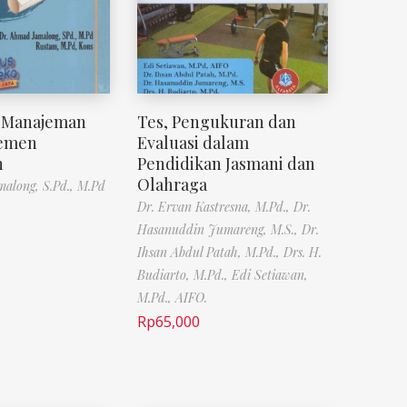
 Manajeman
Tes, Pengukuran dan
jemen
Evaluasi dalam
n
Pendidikan Jasmani dan
Olahraga
along, S.Pd., M.Pd
Dr. Ervan Kastresna, M.Pd.,
Dr.
Hasanuddin Jumareng, M.S.,
Dr.
Ihsan Abdul Patah, M.Pd.,
Drs. H.
Budiarto, M.Pd.,
Edi Setiawan,
M.Pd., AIFO.
Rp
65,000