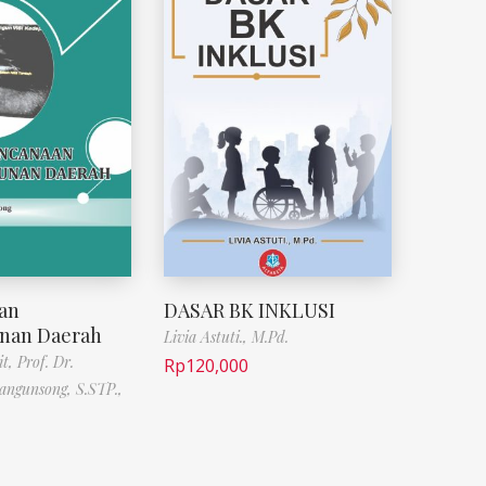
an
DASAR BK INKLUSI
nan Daerah
Livia Astuti., M.Pd.
it,
Prof. Dr.
Rp
120,000
angunsong, S.STP.,