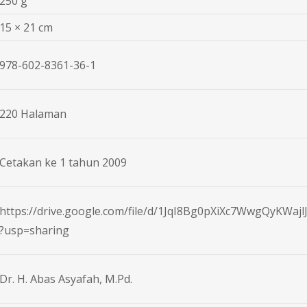
250 g
15 × 21 cm
978-602-8361-36-1
220 Halaman
Cetakan ke 1 tahun 2009
https://drive.google.com/file/d/1JqI8Bg0pXiXc7WwgQyKWajl
?usp=sharing
Dr. H. Abas Asyafah, M.Pd.