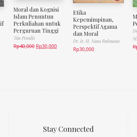
Moral dan Kognisi
Etika
M
Islam Penuntun
Kepemimpinan,
if
P
Perkuliahan untuk
Perspektif Agama
Perguruan Tinggi
Dr
dan Moral
Tim Penulis
M.
Dr. Ir. H. Nana Rukmana
Rp
40,000
Rp
30,000
R
Rp
30,000
Stay Connected