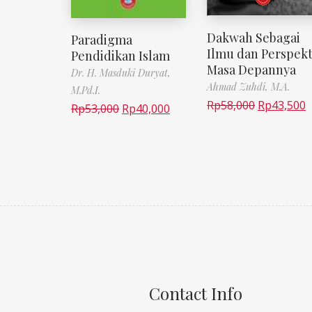
Dakwah Sebagai
Paradigma
Ilmu dan Perspekt
Pendidikan Islam
Masa Depannya
Dr. H. Masduki Duryat,
Ahmad Zuhdi, M.A.
M.Pd.I.
Rp
58,000
Rp
43,500
Rp
53,000
Rp
40,000
Contact Info