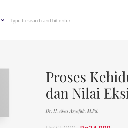
Type to search and hit enter
Proses Kehi
dan Nilai Eks
Dr. H. Abas Asyafah, M.Pd.
Rp
32,000
Rp
24,000