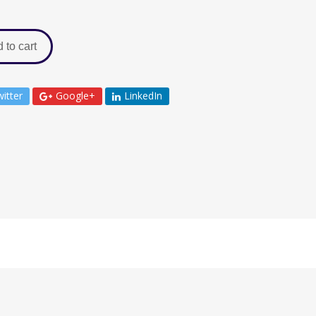
 to cart
itter
Google+
LinkedIn