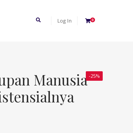
Log In
0
dupan Manusia
-25%
istensialnya