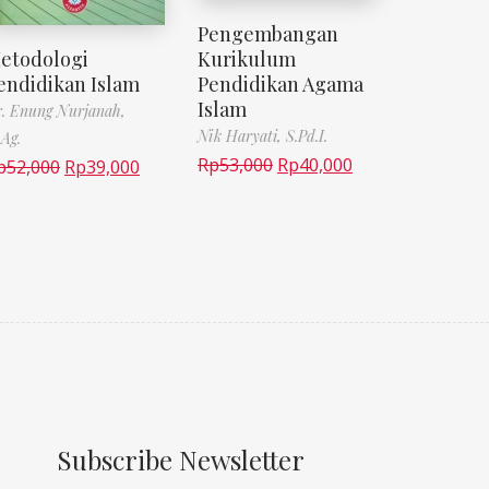
Pengembangan
etodologi
Kurikulum
endidikan Islam
Pendidikan Agama
Islam
. Enung Nurjanah,
Nik Haryati, S.Pd.I.
Ag.
Rp
53,000
Rp
40,000
p
52,000
Rp
39,000
Subscribe Newsletter