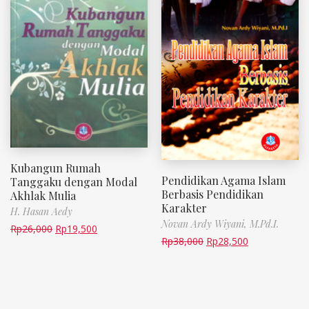
Kubangun Rumah
Pendidikan Agama Islam
Tanggaku dengan Modal
Berbasis Pendidikan
Akhlak Mulia
Karakter
H. Hasan Aedy
Novan Ardy Wiyani, M.Pd.I.
Rp
26,000
Rp
19,500
Rp
38,000
Rp
28,500