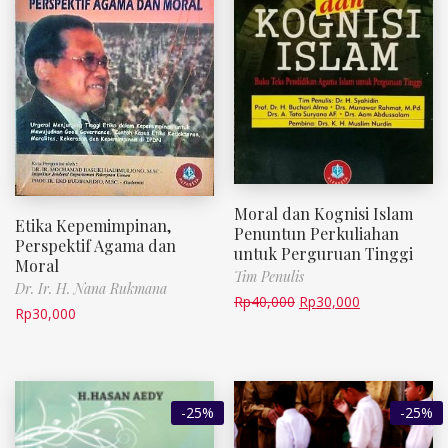
Moral dan Kognisi Islam
Etika Kepemimpinan,
Penuntun Perkuliahan
Perspektif Agama dan
untuk Perguruan Tinggi
Moral
Tim Penulis
Dr. Ir. H. Nana Rukmana
Rp
40,000
Rp
30,000
Rp
30,000
-25%
-25%