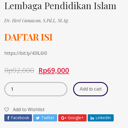
Lembaga Pendidikan Islam
Dr. Heri Gunawan, S.Pd.I., M.Ag.
DAFTAR ISI
https://bit.ly/43lL6I0
Rp
92,000
Rp
69,000
Add to cart
Add to Wishlist
Facebook
Twitter
Google+
LinkedIn