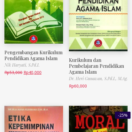
Pengembangan Kurikulum
Pendidikan Agama Islam
Kurikulum dan
Nik Haryati, S.Pd.I.
Pembelajaran Pendidikan
Agama Islam
Rp
53,000
Rp
40,000
Dr. Heri Gunawan, S.Pd.I., M.Ag.
Rp
60,000
-25%