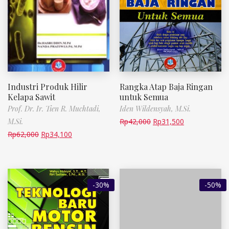
Industri Produk Hilir
Rangka Atap Baja Ringan
Kelapa Sawit
untuk Semua
Prof. Dr. Ir. Tien R. Muchtadi,
Iden Wildensyah, M.Si.
M.Si.
Rp
42,000
Rp
31,500
Rp
62,000
Rp
34,100
-30%
-50%