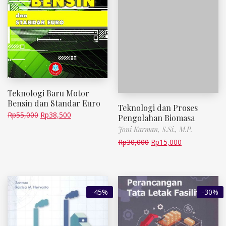
Teknologi Baru Motor
Bensin dan Standar Euro
Teknologi dan Proses
Rp
55,000
Rp
38,500
Pengolahan Biomasa
Joni Karman, S.Si., M.P.
Rp
30,000
Rp
15,000
-45%
-30%