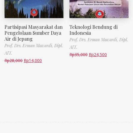
Partisipasi Masyarakat dan
Teknologi Bendung di
Pengelolaan Sumber Daya
Indonesia
Air di Jepang
Prof. Drs. Erman Mawardi, Dipl.
Prof. Drs. Erman Mawardi, Dipl.
AIT.
AIT.
Rp
35,000
Rp
24,500
Rp
28,000
Rp
14,000