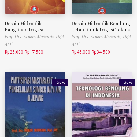
Desain Hidraulik
Desain Hidraulik Bendung
Bangunan Irigasi
Tetap untuk Irigasi Teknis
Prof. Drs. Erman Mawardi, Dipl.
Prof. Drs. Erman Mawardi, Dipl.
AIT.
AIT.
Rp
25,000
Rp
17,500
Rp
46,000
Rp
34,500
-50%
-30%