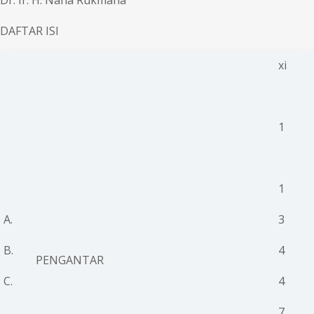
Dr. Ir. H. Nana Rukmana
DAFTAR ISI
xi
1
1
A.
3
B.
4
PENGANTAR
C.
4
7