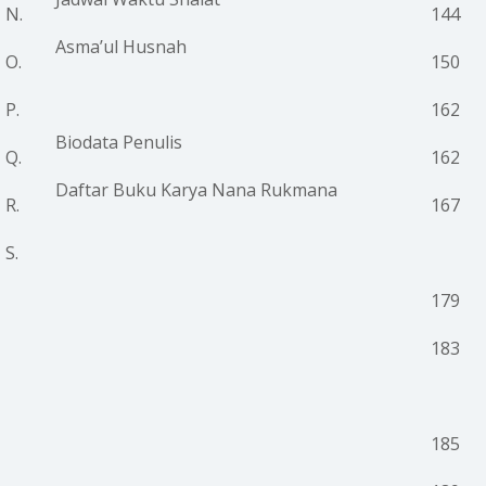
N.
144
Asma’ul Husnah
O.
150
P.
162
Biodata Penulis
Q.
162
Daftar Buku Karya Nana Rukmana
R.
167
S.
179
183
185