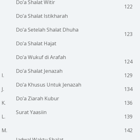
Do’a Shalat Witir
122
Do’a Shalat Istikharah
Do’a Setelah Shalat Dhuha
123
Do’a Shalat Hajat
Do’a Wukuf di Arafah
124
Do’a Shalat Jenazah
I.
129
Do’a Khusus Untuk Jenazah
J.
134
Do’a Ziarah Kubur
K.
136
Surat Yaasiin
L.
139
M.
142
Jadwal Waktu Shalat