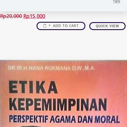
189
Rp
20,000
Rp
15,000
ADD TO CART
QUICK VIEW