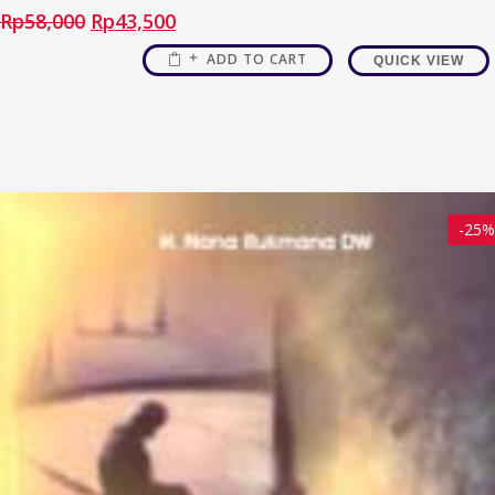
Rp
58,000
Rp
43,500
ADD TO CART
QUICK VIEW
-25%