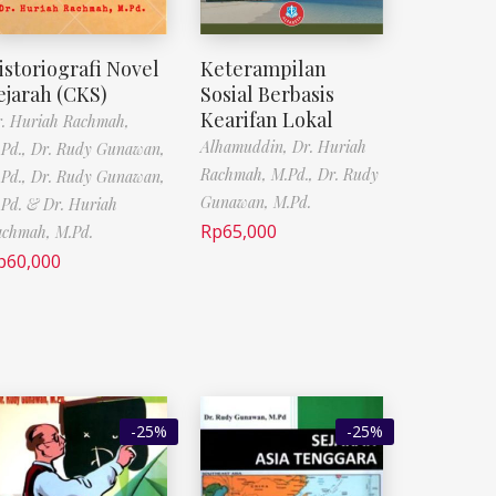
istoriografi Novel
Keterampilan
ejarah (CKS)
Sosial Berbasis
Kearifan Lokal
. Huriah Rachmah,
Alhamuddin,
Dr. Huriah
Pd.,
Dr. Rudy Gunawan,
Rachmah, M.Pd.,
Dr. Rudy
Pd.,
Dr. Rudy Gunawan,
Gunawan, M.Pd.
Pd. & Dr. Huriah
Rp
65,000
chmah, M.Pd.
p
60,000
-25%
-25%