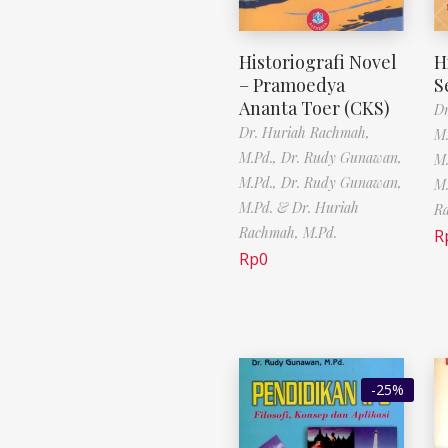
Historiografi Novel
H
– Pramoedya
S
Ananta Toer (CKS)
Dr
Dr. Huriah Rachmah,
M.
M.Pd.,
Dr. Rudy Gunawan,
M.
M.Pd.,
Dr. Rudy Gunawan,
M.
M.Pd. & Dr. Huriah
Ra
Rachmah, M.Pd.
R
Rp
0
-25%