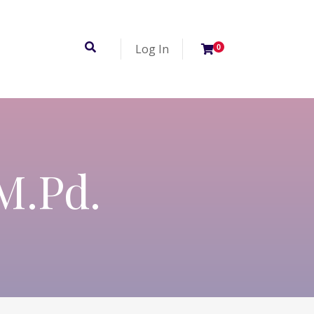
Log In
0
M.Pd.