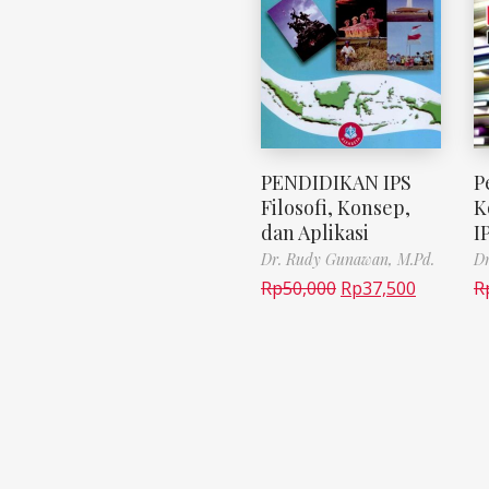
PENDIDIKAN IPS
P
Filosofi, Konsep,
K
dan Aplikasi
I
Dr. Rudy Gunawan, M.Pd.
Dr
Rp
50,000
Rp
37,500
R