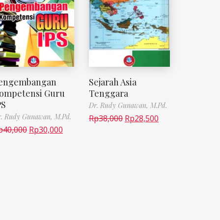
engembangan
Sejarah Asia
ompetensi Guru
Tenggara
PS
Dr. Rudy Gunawan, M.Pd.
. Rudy Gunawan, M.Pd.
Rp
38,000
Rp
28,500
p
40,000
Rp
30,000