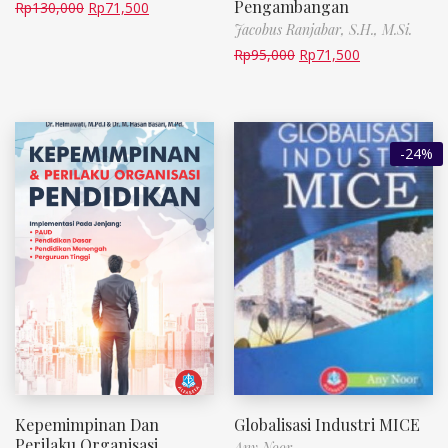
Pengambangan
Rp
130,000
Rp
71,500
Jacobus Ranjabar, S.H., M.Si.
Rp
95,000
Rp
71,500
-24%
Kepemimpinan Dan
Globalisasi Industri MICE
Perilaku Organisasi
Any Noor