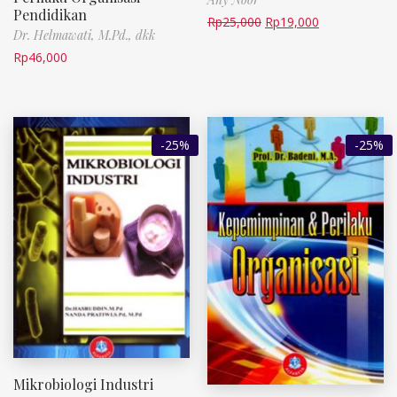
Pendidikan
Rp
25,000
Rp
19,000
Dr. Helmawati, M.Pd., dkk
Rp
46,000
-25%
-25%
Mikrobiologi Industri