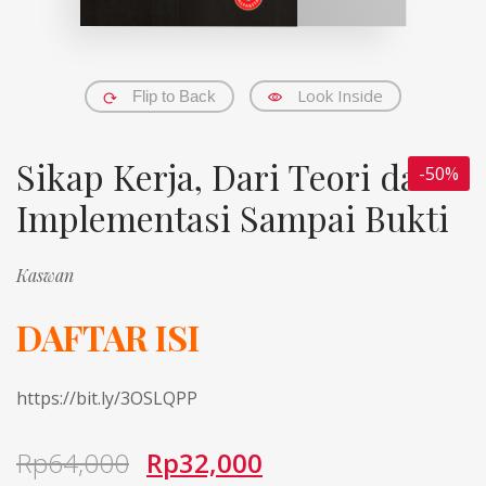
Look Inside
Flip to Back
Sikap Kerja, Dari Teori dan
-50%
Implementasi Sampai Bukti
Kaswan
DAFTAR ISI
https://bit.ly/3OSLQPP
Rp
64,000
Rp
32,000