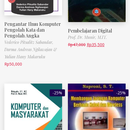
Pengantar Ilmu Komputer
Pengolah Kata dan
Pembelajaran Digital
Pengolah Angka
Prof. Dr. Munir, M.IT.
Vederico Pitsalitz Sabandar,
Rp
47,000
Rp
35,500
Darma Andreas Ngilawajan &
Yulian Hany Makaruku
Rp
50,000
-25%
-25%