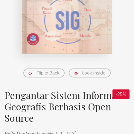
Look Inside
Flip to Back
Pengantar Sistem Informasi
-25%
Geografis Berbasis Open
Source
Rolly Maulana Awangga, S.T., M.T.