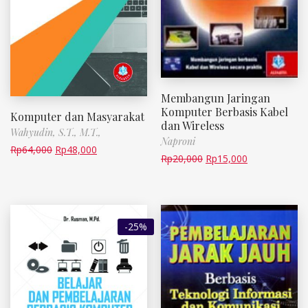
Membangun Jaringan
Komputer Berbasis Kabel
Komputer dan Masyarakat
dan Wireless
Wahyudin, S.T., M.T.,
Naproni
Rp
64,000
Rp
48,000
Rp
20,000
Rp
15,000
-25%