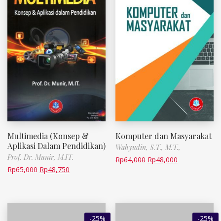
Multimedia (Konsep &
Komputer dan Masyarakat
Aplikasi Dalam Pendidikan)
Wahyudin, S.T., M.T.,
Prof. Dr. Munir, M.IT.
Rp
64,000
Rp
48,000
Rp
65,000
Rp
48,750
-25%
-25%