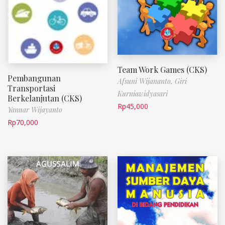
Team Work Games (CKS)
Pembangunan
Afsuni Wijananto,
Giri
Transportasi
Kurniawidyasari
Berkelanjutan (CKS)
Rp
45,000
Yanuar Wijayanto
Rp
70,000