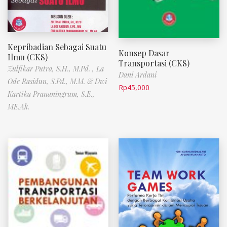
Kepribadian Sebagai Suatu
Konsep Dasar
Ilmu (CKS)
Transportasi (CKS)
Zulfikar Putra, S.H., M.Pd. , La
Dani Ardani
Ode Rasidun, S.Pd., M.M. & Dwi
Rp
45,000
Kartika Prananingrum, S.E.,
ME.Ak.