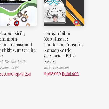
ekapur Sirih;
Pengambilan
emimpin
Keputusan ;
ransformasional
Landasan, Filosofis,
erfikir Out Of The
Konsep & Ide
ox
Skenario – Edisi
Revisi
of. Dr. Abd. Kadim
Rizky Dermawan
saong, M.Pd.
Rp
88,000
Rp
66,000
p
63,000
Rp
47,250