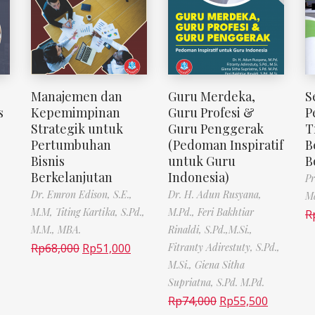
Manajemen dan
Guru Merdeka,
S
s
Kepemimpinan
Guru Profesi &
P
Strategik untuk
Guru Penggerak
T
Pertumbuhan
(Pedoman Inspiratif
B
Bisnis
untuk Guru
B
Berkelanjutan
Indonesia)
Pr
Dr. Emron Edison, S.E.,
Dr. H. Adun Rusyana,
Ma
M.M,
Titing Kartika, S.Pd.,
M.Pd.,
Feri Bakhtiar
R
M.M., MBA.
Rinaldi, S.Pd.,M.Si.,
Rp
68,000
Rp
51,000
Fitranty Adirestuty, S.Pd.,
M.Si.,
Giena Sitha
Supriatna, S.Pd. M.Pd.
Rp
74,000
Rp
55,500