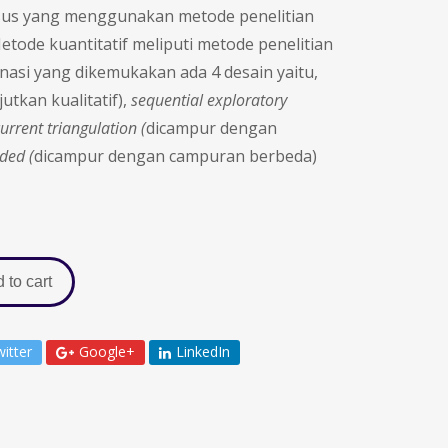
asus yang menggunakan metode penelitian
Metode kuanti­tatif meliputi metode penelitian
asi yang dikemukakan ada 4 desain yaitu,
jutkan kualitatif),
sequential exploratory
rrent triangulation (
dicampur dengan
ded (
dicampur dengan campuran berbeda)
 to cart
itter
Google+
LinkedIn