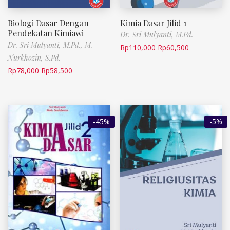
Biologi Dasar Dengan
Kimia Dasar Jilid 1
Pendekatan Kimiawi
Dr. Sri Mulyanti, M.Pd.
Dr. Sri Mulyanti, M.Pd.,
M.
Rp
110,000
Rp
60,500
Nurkhozin, S.Pd.
Rp
78,000
Rp
58,500
-45%
-5%