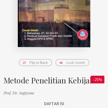
Look Inside
Flip to Back
Metode Penelitian Kebijakan
-25%
Prof. Dr. Sugiyono
DAFTAR ISI