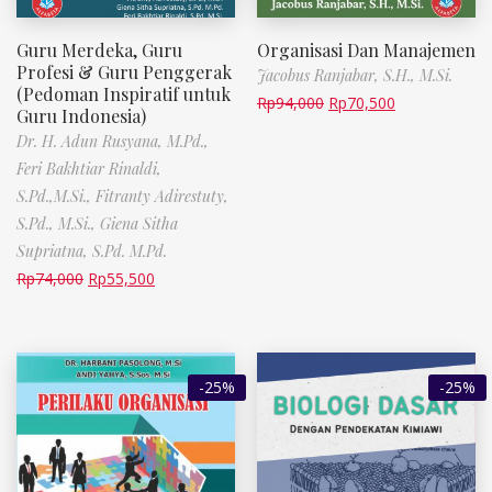
Guru Merdeka, Guru
Organisasi Dan Manajemen
Profesi & Guru Penggerak
Jacobus Ranjabar, S.H., M.Si.
(Pedoman Inspiratif untuk
Rp
94,000
Rp
70,500
Guru Indonesia)
Dr. H. Adun Rusyana, M.Pd.,
Feri Bakhtiar Rinaldi,
S.Pd.,M.Si.,
Fitranty Adirestuty,
S.Pd., M.Si.,
Giena Sitha
Supriatna, S.Pd. M.Pd.
Rp
74,000
Rp
55,500
-25%
-25%