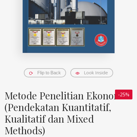
Look Inside
Flip to Back
Metode Penelitian Ekonomi
-25%
(Pendekatan Kuantitatif,
Kualitatif dan Mixed
Methods)