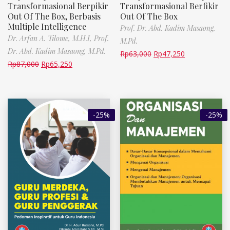
Transformasional Berpikir
Transformasional Berfikir
Out Of The Box, Berbasis
Out Of The Box
Multiple Intelligence
Prof. Dr. Abd. Kadim Masaong,
Dr. Arfan A. Tilome, M.H.I,
Prof.
M.Pd.
Dr. Abd. Kadim Masaong, M.Pd.
Rp
63,000
Rp
47,250
Rp
87,000
Rp
65,250
-25%
-25%