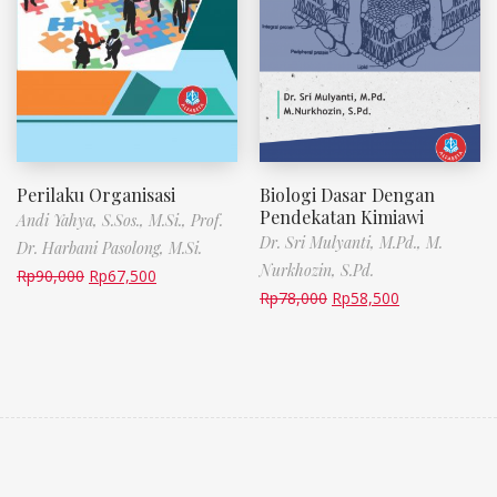
Perilaku Organisasi
Biologi Dasar Dengan
Pendekatan Kimiawi
Andi Yahya, S.Sos., M.Si.,
Prof.
Dr. Sri Mulyanti, M.Pd.,
M.
Dr. Harbani Pasolong, M.Si.
Nurkhozin, S.Pd.
Rp
90,000
Rp
67,500
Rp
78,000
Rp
58,500