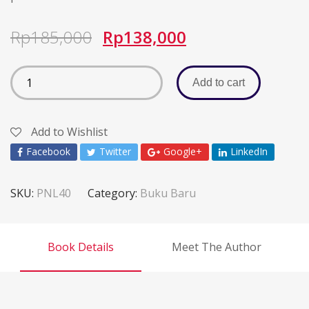
Rp
185,000
Rp
138,000
Add to cart
Add to Wishlist
Facebook
Twitter
Google+
LinkedIn
SKU:
PNL40
Category:
Buku Baru
Book Details
Meet The Author