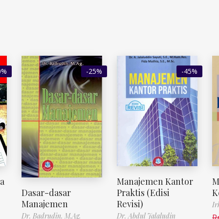
0%
-25%
-45%
ha
Manajemen Kantor
M
Dasar-dasar
Praktis (Edisi
K
Manajemen
Revisi)
Ir
Dr. Badrudin. M.Ag.
Dr. Abdul Jalaludin
R