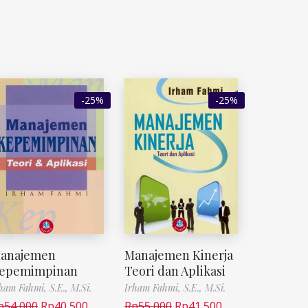
-25%
-25%
anajemen
Manajemen Kinerja
epemimpinan
Teori dan Aplikasi
ham Fahmi, S.E., M.Si.
Irham Fahmi, S.E., M.Si.
p
54,000
Rp
40,500
Rp
55,000
Rp
41,500