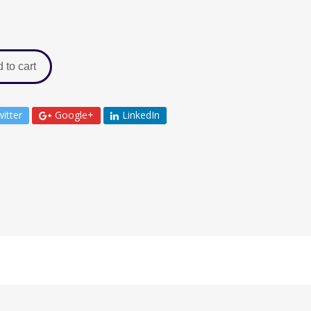
 to cart
itter
Google+
LinkedIn