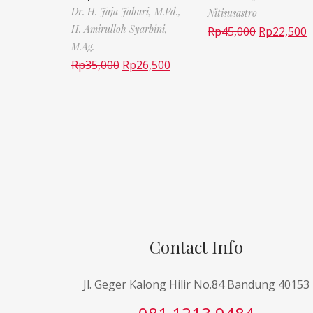
Dr. H. Jaja Jahari, M.Pd.,
Nitisusastro
H. Amirulloh Syarbini,
Rp
45,000
Rp
22,500
M.Ag.
Rp
35,000
Rp
26,500
Contact Info
Jl. Geger Kalong Hilir No.84 Bandung 40153