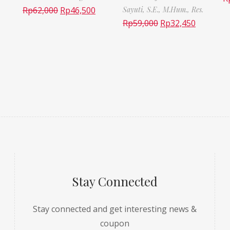
Rp
62,000
Rp
46,500
Sayuti, S.E., M.Hum., Res.
Rp
59,000
Rp
32,450
Stay Connected
Stay connected and get interesting news &
coupon