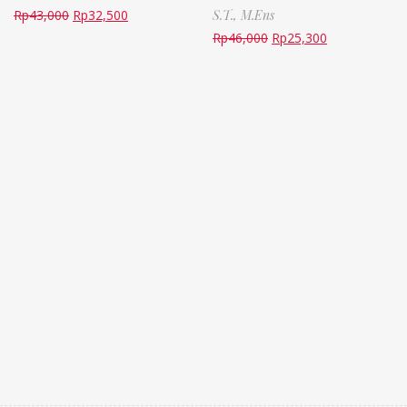
Rp
43,000
Rp
32,500
S.T., M.Ens
Rp
46,000
Rp
25,300