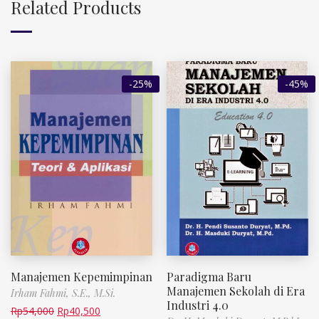
Related Products
-25%
-45%
Manajemen Kepemimpinan
Paradigma Baru
Manajemen Sekolah di Era
Irham Fahmi, S.E., M.Si.
Industri 4.0
Rp
54,000
Rp
40,500