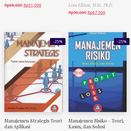
Rp
68,000
Rp
51,000
Lena Ellitan, M.Si., Ph.D.
Rp
90,000
Rp
67,500
-25%
-25%
Manajemen Strategis Teori
Manajemen Risiko – Teori,
dan Aplikasi
Kasus, dan Solusi