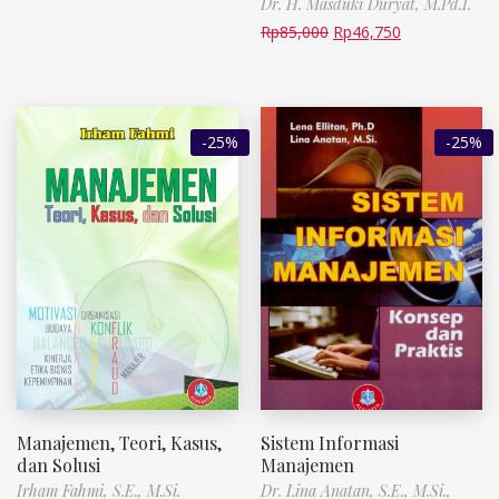
Dr. H. Masduki Duryat, M.Pd.I.
Rp
85,000
Rp
46,750
-25%
-25%
Manajemen, Teori, Kasus,
Sistem Informasi
dan Solusi
Manajemen
Irham Fahmi, S.E., M.Si.
Dr. Lina Anatan, S.E., M.Si.,