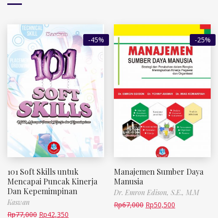
-45%
-25%
101 Soft Skills untuk
Manajemen Sumber Daya
Mencapai Puncak Kinerja
Manusia
Dan Kepemimpinan
Dr. Emron Edison, S.E., M.M
Kaswan
Rp
67,000
Rp
50,500
Rp
77,000
Rp
42,350