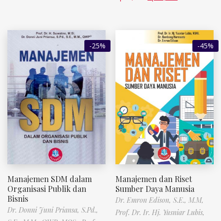
-25%
-45%
Manajemen SDM dalam
Manajemen dan Riset
Organisasi Publik dan
Sumber Daya Manusia
Bisnis
Dr. Emron Edison, S.E., M.M,
Dr. Donni Juni Priansa, S.Pd.,
Prof. Dr. Ir. Hj. Yusniar Lubis,