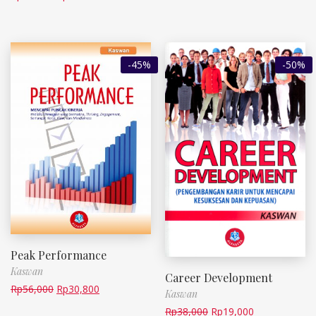
-45%
-50%
Peak Performance
Kaswan
Career Development
Rp
56,000
Rp
30,800
Kaswan
Rp
38,000
Rp
19,000