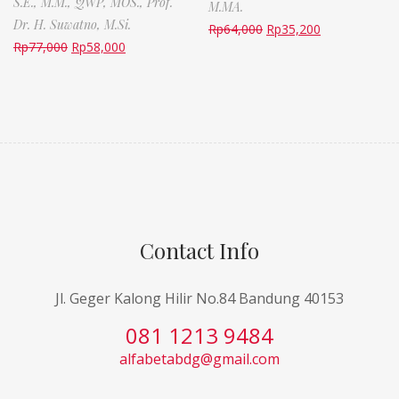
S.E., M.M., QWP, MOS.,
Prof.
M.MA.
Dr. H. Suwatno, M.Si.
Rp
64,000
Rp
35,200
Rp
77,000
Rp
58,000
Contact Info
Jl. Geger Kalong Hilir No.84 Bandung 40153
081 1213 9484
alfabetabdg@gmail.com