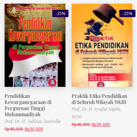
-25%
-25%
Pendidikan
Praktik Etika Pendidikan
Kewarganegaraan di
di Seluruh Wilayah NKRI
Perguruan Tinggi
Prof. Dr. H. Syaiful Sagala,
Muhammadiyah
M.Pd.
Prof. Dr. H. Tukiran Taniredja
Rp
40,000
Rp
30,000
Rp
40,000
Rp
30,000