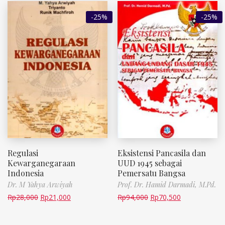
-25%
-25%
Regulasi
Eksistensi Pancasila dan
Kewarganegaraan
UUD 1945 sebagai
Indonesia
Pemersatu Bangsa
Dr. M Yahya Arwiyah
Prof. Dr. Hamid Darmadi, M.Pd.
Rp
28,000
Rp
21,000
Rp
94,000
Rp
70,500