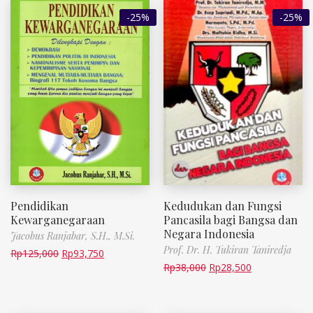
-25%
-25%
Pendidikan
Kedudukan dan Fungsi
Kewarganegaraan
Pancasila bagi Bangsa dan
Negara Indonesia
Jacobus Ranjabar, S.H., M.Si.
Prof. Dr. H. Tukiran Taniredja
Rp
125,000
Rp
93,750
Rp
38,000
Rp
28,500