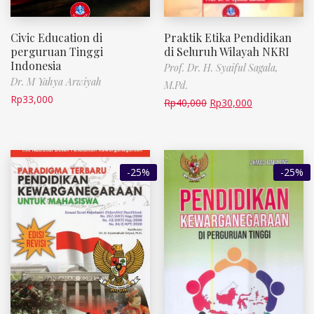
Civic Education di
Praktik Etika Pendidikan
perguruan Tinggi
di Seluruh Wilayah NKRI
Indonesia
Prof. Dr. H. Syaiful Sagala,
Dr. M Yahya Arwiyah
M.Pd.
Rp
33,000
Rp
40,000
Rp
30,000
-25%
-25%