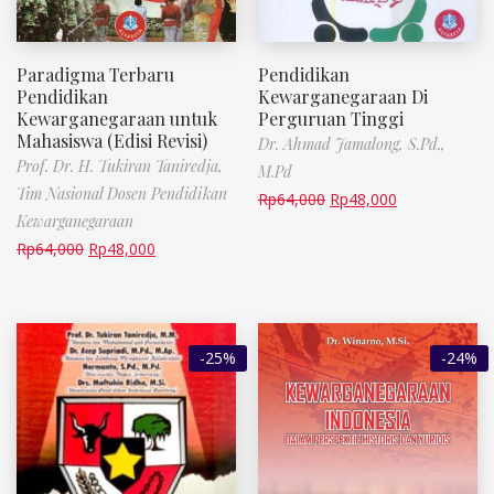
Paradigma Terbaru
Pendidikan
Pendidikan
Kewarganegaraan Di
Kewarganegaraan untuk
Perguruan Tinggi
Mahasiswa (Edisi Revisi)
Dr. Ahmad Jamalong, S.Pd.,
Prof. Dr. H. Tukiran Taniredja,
M.Pd
Tim Nasional Dosen Pendidikan
Rp
64,000
Rp
48,000
Kewarganegaraan
Rp
64,000
Rp
48,000
-25%
-24%