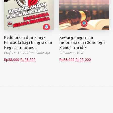
Kedudukan dan Fungsi
Kewarganegaraan
Pancasila bagi Bangsa dan
Indonesia dari Sosiologis
Negara Indonesia
Menuju Yuridis
Prof. Dr. H. Tukiran Taniredja
Winanrno, M.Si.
Rp
38,000
Rp
28,500
Rp
33,000
Rp
25,000