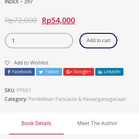
INDEX ~ 297
Rp
72,000
Rp
54,000
Add to cart
Add to Wishlist
Facebook
Twitter
Google+
LinkedIn
SKU:
PPK01
Category:
Pendidikan Pancasila & Kewarganegaraan
Book Details
Meet The Author