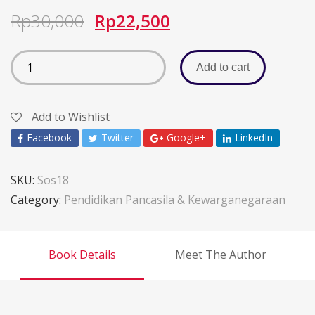
Rp
30,000
Rp
22,500
Add to cart
Add to Wishlist
Facebook
Twitter
Google+
LinkedIn
SKU:
Sos18
Category:
Pendidikan Pancasila & Kewarganegaraan
Book Details
Meet The Author