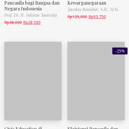
Pancasila bagi Bangsa dan
Kewarganegaraan
Negara Indonesia
Jacobus Ranjabar, S.H., M.Si.
Prof. Dr. H. Tukiran Taniredja
Rp
125,000
Rp
93,750
Rp
38,000
Rp
28,500
-25%
Civic Education di
Eksistensi Pancasila dan