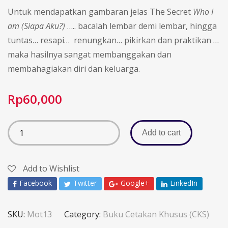
Untuk mendapatkan gambaran jelas The Secret
Who I
am (Siapa Aku?)
….. bacalah lembar demi lembar, hingga
tuntas… resapi… renungkan… pikirkan dan praktikan …
maka hasilnya sangat membanggakan dan
membahagiakan diri dan keluarga.
Rp
60,000
Add to cart
Add to Wishlist
Facebook
Twitter
Google+
LinkedIn
SKU:
Mot13
Category:
Buku Cetakan Khusus (CKS)