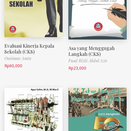
Evaluasi Kinerja Kepala
Asa yang Menggugah
Sekolah (CKS)
Langkah (CKS)
Onisimus Amtu
Fuad Rizki Abdul Azis
Rp
60,000
Rp
23,000