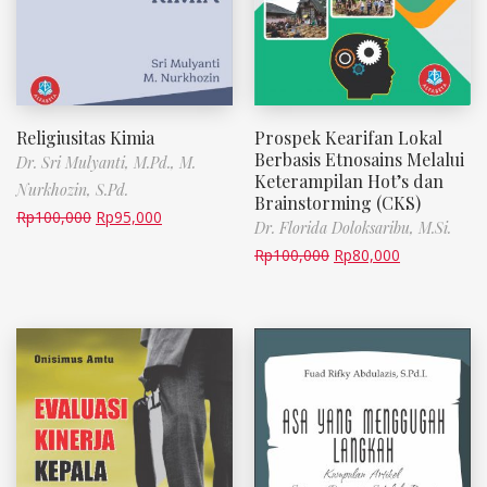
Religiusitas Kimia
Prospek Kearifan Lokal
Berbasis Etnosains Melalui
Dr. Sri Mulyanti, M.Pd.,
M.
Keterampilan Hot’s dan
Nurkhozin, S.Pd.
Brainstorming (CKS)
Rp
100,000
Rp
95,000
Dr. Florida Doloksaribu, M.Si.
Rp
100,000
Rp
80,000