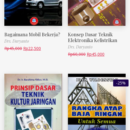
Bagaimana Mobil Bekerja?
Konsep Dasar Teknik
Elektronika Kelistrikan
Drs. Daryanto
Drs. Daryanto
Rp
45,000
Rp
22,500
Rp
60,000
Rp
45,000
-25%