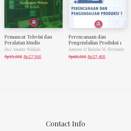
Pemancar Televisi dan
Perencanaan dan
Peralatan Studio
Pengendalian Produksi 1
Dwi Ananto Widjojo
Santoso & Rainisa M. Heryanto
Rp
55,000
Rp
27,500
Rp
68,000
Rp
37,400
Contact Info