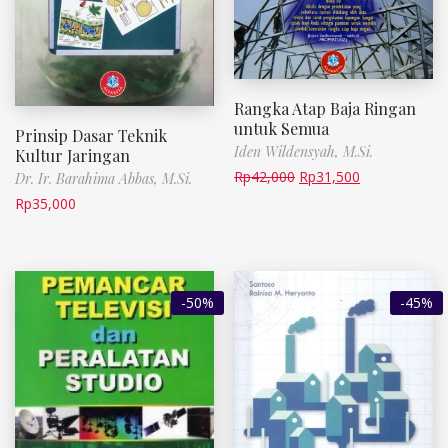
Rangka Atap Baja Ringan
untuk Semua
Prinsip Dasar Teknik
Iden Wildensyah, M.Si.
Kultur Jaringan
Rp
42,000
Rp
31,500
Dr. Ir. Barahima Abbas, M.Si.
Rp
35,000
-50%
-45%