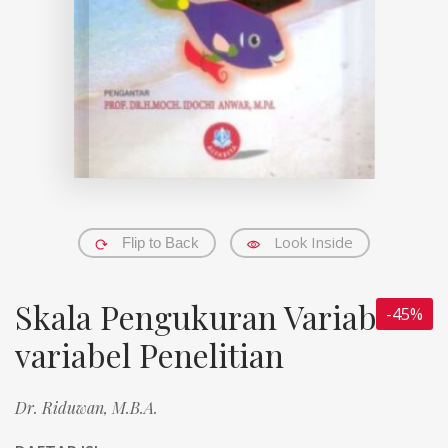
Look Inside
Flip to Back
Skala Pengukuran Variabel-
-45%
variabel Penelitian
Dr. Riduwan, M.B.A.