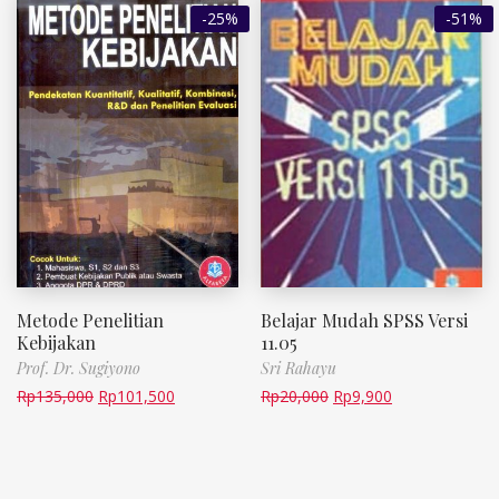
-25%
-51%
Metode Penelitian
Belajar Mudah SPSS Versi
Kebijakan
11.05
Prof. Dr. Sugiyono
Sri Rahayu
Rp
135,000
Rp
101,500
Rp
20,000
Rp
9,900