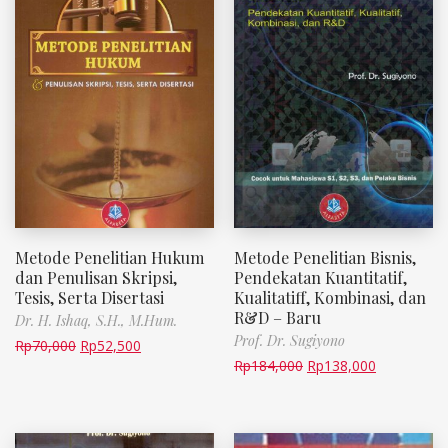
Metode Penelitian Hukum
Metode Penelitian Bisnis,
dan Penulisan Skripsi,
Pendekatan Kuantitatif,
Tesis, Serta Disertasi
Kualitatiff, Kombinasi, dan
R&D – Baru
Dr. H. Ishaq, S.H., M.Hum.
Prof. Dr. Sugiyono
Rp
70,000
Rp
52,500
Rp
184,000
Rp
138,000