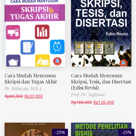
Cara Mudah Menyusun
Cara Mudah Menyusun
Skripsi dan Tugas Akhir
Skripsi, Tesis, dan Disertasi
(Edisi Revisi)
Dr. Riduwan, M.B.A.
Prof. Dr. Sugiyono
Rp
60,000
Rp
33,000
Rp
168,000
Rp
126,000
-25%
-25%