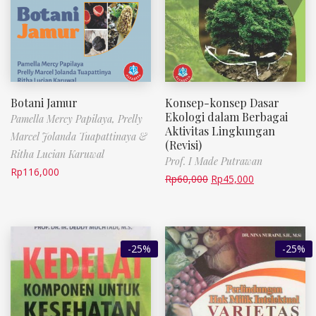
Botani Jamur
Konsep-konsep Dasar
Ekologi dalam Berbagai
Pamella Mercy Papilaya, Prelly
Aktivitas Lingkungan
Marcel Jolanda Tuapattinaya &
(Revisi)
Ritha Lucian Karuwal
Prof. I Made Putrawan
Rp
116,000
Rp
60,000
Rp
45,000
-25%
-25%