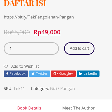
DAFTAR ISI
https://bit.ly/TekPengolahan-Pangan
Rp
65,000
Rp
49,000
Add to cart
Add to Wishlist
Facebook
Twitter
Google+
LinkedIn
SKU:
Tek11
Category:
Gizi / Pangan
Book Details
Meet The Author