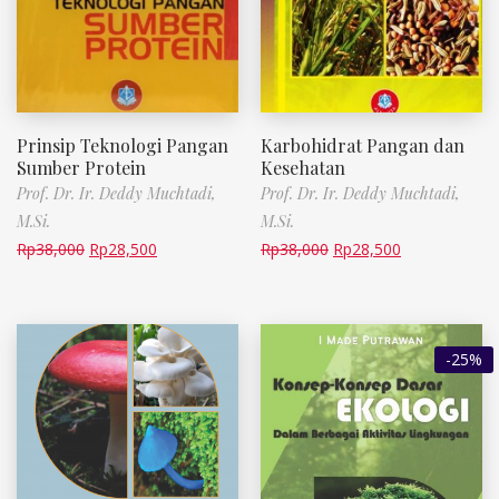
Prinsip Teknologi Pangan
Karbohidrat Pangan dan
Sumber Protein
Kesehatan
Prof. Dr. Ir. Deddy Muchtadi,
Prof. Dr. Ir. Deddy Muchtadi,
M.Si.
M.Si.
Rp
38,000
Rp
28,500
Rp
38,000
Rp
28,500
-25%