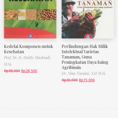
Kedelai Komponen untuk
Perlindungan Hak Milik
Kesehatan
Intelektual Varietas
Tanaman, Guna
Prof. Dr. Ir. Deddy Muchtadi,
Peningkatan Daya Saing
M.Si.
Agribisnis
Rp
38,000
Rp
28,500
Dr. Nina Nuraini, S.H M.Si.
Rp
20,000
Rp
15,000