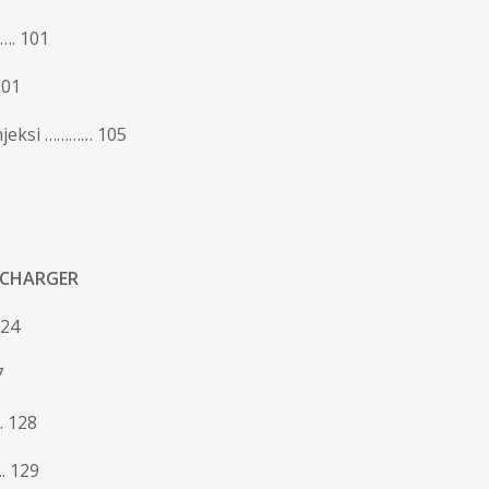
…. 101
101
njeksi ………… 105
OCHARGER
24
7
. 128
. 129