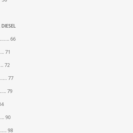
DIESEL
…….. 66
…. 71
. 72
……… 77
….. 79
84
.. 90
……. 98