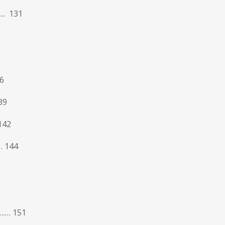
. 131
6
39
142
… 144
……… 151