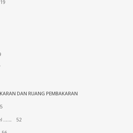
 19
9
7
AKARAN DAN RUANG PEMBAKARAN
5
l …….. 52
 56