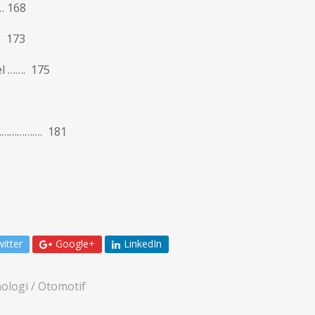
… 168
. 173
l ……. 175
……………. 181
itter
Google+
LinkedIn
ologi / Otomotif