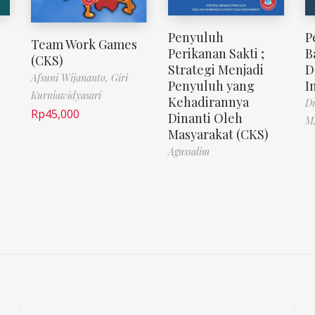
Penyuluh
P
Team Work Games
Perikanan Sakti ;
B
(CKS)
Strategi Menjadi
D
Afsuni Wijananto,
Giri
Penyuluh yang
I
Kurniawidyasari
Kehadirannya
Dr
Rp
45,000
Dinanti Oleh
M.
Masyarakat (CKS)
Agussalim