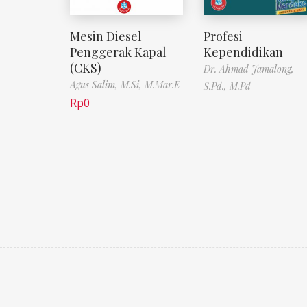
Mesin Diesel
Profesi
Penggerak Kapal
Kependidikan
(CKS)
Dr. Ahmad Jamalong,
Agus Salim, M.Si, M.Mar.E
S.Pd., M.Pd
Rp
0