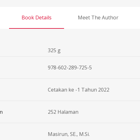
Book Details
Meet The Author
325 g
978-602-289-725-5
Cetakan ke -1 Tahun 2022
an
252 Halaman
Masirun, SE., M.Si.