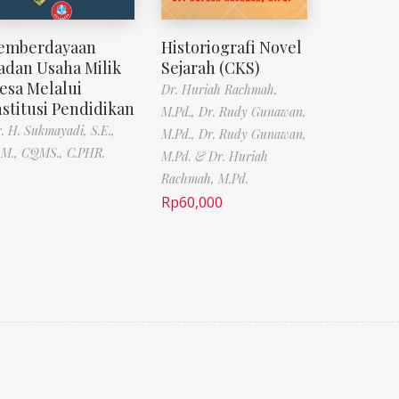
emberdayaan
Historiografi Novel
adan Usaha Milik
Sejarah (CKS)
esa Melalui
Dr. Huriah Rachmah,
nstitusi Pendidikan
M.Pd.,
Dr. Rudy Gunawan,
. H. Sukmayadi, S.E.,
M.Pd.,
Dr. Rudy Gunawan,
M., CQMS., C.PHR.
M.Pd. & Dr. Huriah
Rachmah, M.Pd.
Rp
60,000