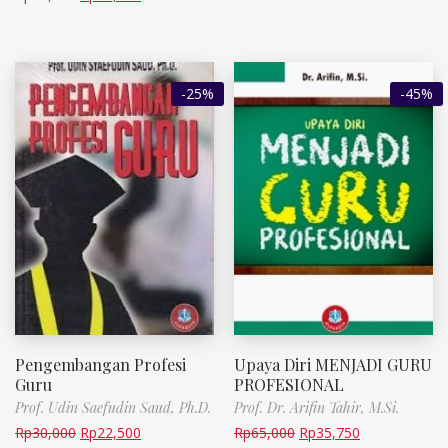
-25%
-45%
Pengembangan Profesi
Upaya Diri MENJADI GURU
Guru
PROFESIONAL
Prof. Udin Saefudin Saud, Ph.D.
Prof. Dr. Arifin Tahir, M.Si.
Rp
30,000
Rp
22,500
Rp
65,000
Rp
35,750