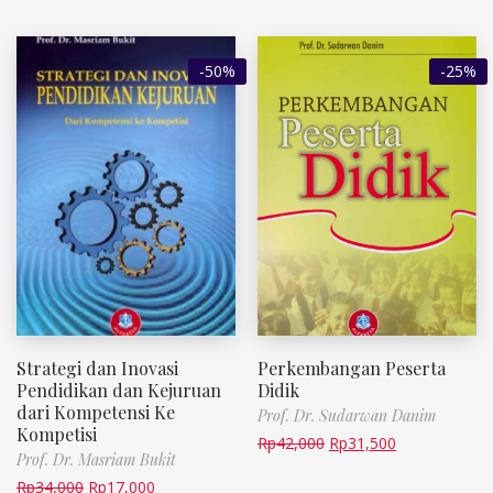
-50%
-25%
Strategi dan Inovasi
Perkembangan Peserta
Pendidikan dan Kejuruan
Didik
dari Kompetensi Ke
Prof. Dr. Sudarwan Danim
Kompetisi
Rp
42,000
Rp
31,500
Prof. Dr. Masriam Bukit
Rp
34,000
Rp
17,000