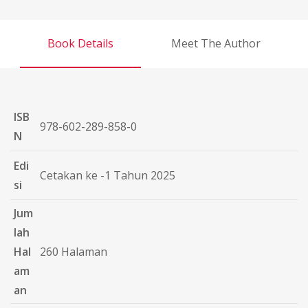
Book Details
Meet The Author
ISB
978-602-289-858-0
N
Edi
Cetakan ke -1 Tahun 2025
si
Jum
lah
Hal
260 Halaman
am
an