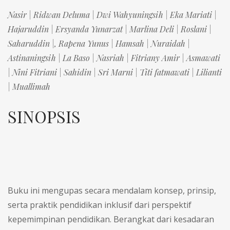
Nasir | Ridwan Deluma | Dwi Wahyuningsih | Eka Mariati |
Hajaruddin | Ersyanda Yunarzat | Marlina Deli | Roslani |
Saharuddin |,
Rapena Yunus | Hamsah | Nuraidah |
Astinaningsih | La Baso | Nasriah | Fitriany Amir | Asmawati
| Nini Fitriani | Sahidin | Sri Marni | ⁠Titi fatmawati | ⁠Lilianti
| ⁠Muallimah
SINOPSIS
Buku ini mengupas secara mendalam konsep, prinsip,
serta praktik pendidikan inklusif dari perspektif
kepemimpinan pendidikan. Berangkat dari kesadaran