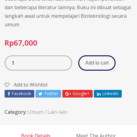
dan beberapa literatur lainnya. Buku ini dibuat sebagai
langkah awal untuk mempelajari Bioteknologi secara
umum.
Rp
67,000
Add to cart
Add to Wishlist
Facebook
Twitter
Google+
LinkedIn
Category:
Umum / Lain-lain
Book Details
Meet The Author