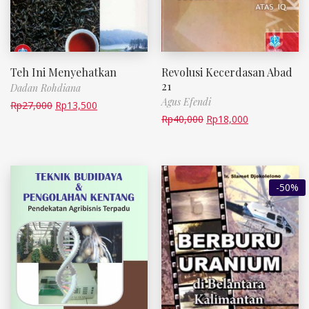
Teh Ini Menyehatkan
Revolusi Kecerdasan Abad
21
Dadan Rohdiana
Agus Efendi
Rp
27,000
Rp
13,500
Rp
40,000
Rp
18,000
-50%