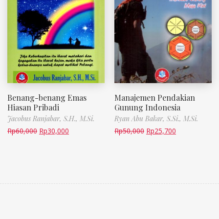
Benang-benang Emas
Manajemen Pendakian
Hiasan Pribadi
Gunung Indonesia
Jacobus Ranjabar, S.H., M.Si.
Ryan Abu Bakar, S.Si., M.Si.
Rp
60,000
Rp
30,000
Rp
50,000
Rp
25,700