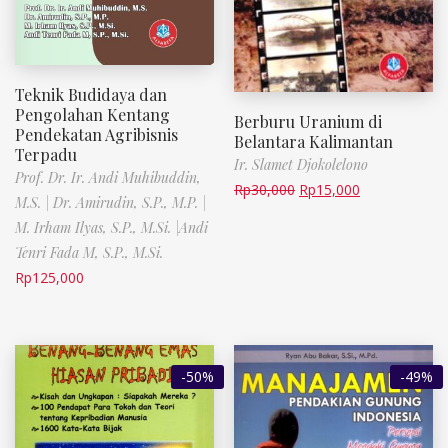
Teknik Budidaya dan
Pengolahan Kentang
Berburu Uranium di
Pendekatan Agribisnis
Belantara Kalimantan
Terpadu
Ir. Slamet Djokolelono
Prof. Dr. Ir. Andi Muhibuddin,
Rp
30,000
Rp
15,000
M.S. | Dr. Amirudin, S.P., M.P. |
M. Irham Ilyas, S.P., M.Si. |Andi
Tenri Fada M, S.P., M.Si.
Rp
125,000
-50%
-49%